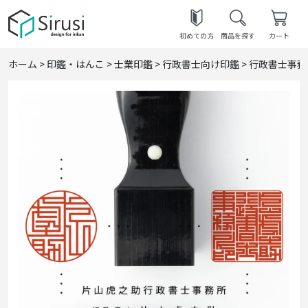
初めての方
商品を探す
カート
ホーム
>
印鑑・はんこ
>
士業印鑑
>
行政書士向け印鑑
>
行政書士事務