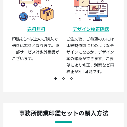
印
印
購
ば
送料無料
デザイン校正確認
す
印鑑を1本以上のご購入で
ご注文後、ご希望の方には
な
送料は無料となります。※
印鑑製作前にどのようなデ
一部サービス対象外商品が
ザインになるか、デザイン
ございます。
案の確認ができます。ご要
望により修正、別案など再
校正が3回可能です。
事務所開業印鑑セットの購入方法