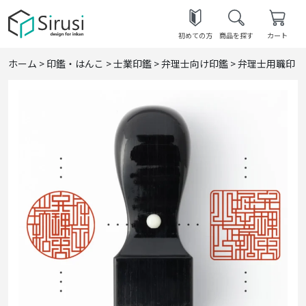
初めての方
商品を探す
カート
ホーム
>
印鑑・はんこ
>
士業印鑑
>
弁理士向け印鑑
>
弁理士用職印