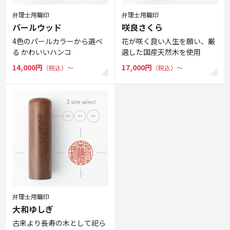
弁理士用職印
弁理士用職印
パールウッド
咲良さくら
4色のパールカラーから選べ
花が咲く良い人生を願い、厳
る かわいいハンコ
選した国産天然木を使用
14,000円
17,000円
（税込）〜
（税込）〜
弁理士用職印
大和ゆしぎ
古来より長寿の木として祀ら