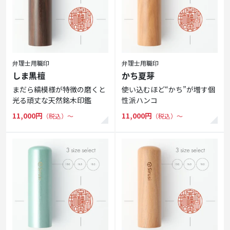
弁理士用職印
弁理士用職印
しま黒檀
かち夏芽
まだら縞模様が特徴の磨くと
使い込むほど“かち”が増す個
光る頑丈な天然銘木印鑑
性派ハンコ
11,000円
11,000円
（税込）〜
（税込）〜