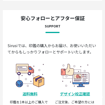
安心フォローとアフター保証
SUPPORT
Sirusiでは、印鑑の購入からお届け、お使いいただい
てからもしっかりフォローとサポートいたします。
印
印
購
ば
送料無料
デザイン校正確認
す
印鑑を1本以上のご購入で
ご注文後、ご希望の方には
な