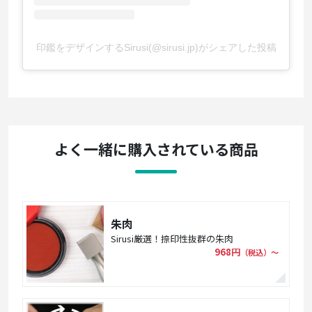
印鑑をデザインするSirusi(@sirusi.jp)がシェアした投稿
よく一緒に購入されている商品
朱肉
Sirusi厳選！捺印性抜群の朱肉
968円
（税込）〜